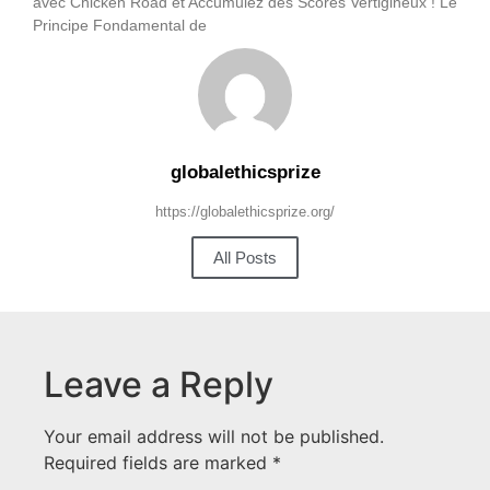
avec Chicken Road et Accumulez des Scores Vertigineux ! Le
Principe Fondamental de
globalethicsprize
https://globalethicsprize.org/
All Posts
Leave a Reply
Your email address will not be published.
Required fields are marked
*