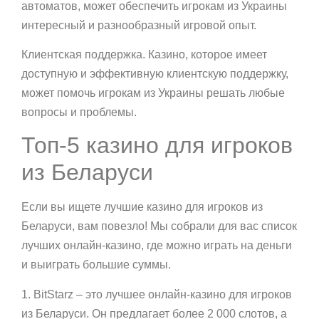
автоматов, может обеспечить игрокам из Украины
интересный и разнообразный игровой опыт.
Клиентская поддержка. Казино, которое имеет
доступную и эффективную клиентскую поддержку,
может помочь игрокам из Украины решать любые
вопросы и проблемы.
Топ-5 казино для игроков
из Беларуси
Если вы ищете лучшие казино для игроков из
Беларуси, вам повезло! Мы собрали для вас список
лучших онлайн-казино, где можно играть на деньги
и выиграть большие суммы.
1. BitStarz – это лучшее онлайн-казино для игроков
из Беларуси. Он предлагает более 2 000 слотов, а