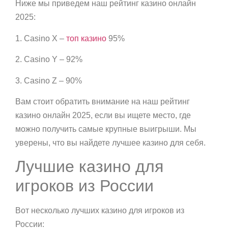
Ниже мы приведем наш рейтинг казино онлайн
2025:
1. Casino X –
топ казино
95%
2. Casino Y – 92%
3. Casino Z – 90%
Вам стоит обратить внимание на наш рейтинг
казино онлайн 2025, если вы ищете место, где
можно получить самые крупные выигрыши. Мы
уверены, что вы найдете лучшее казино для себя.
Лучшие казино для
игроков из России
Вот несколько лучших казино для игроков из
России: