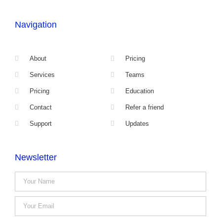
Navigation
About
Pricing
Services
Teams
Pricing
Education
Contact
Refer a friend
Support
Updates
Newsletter